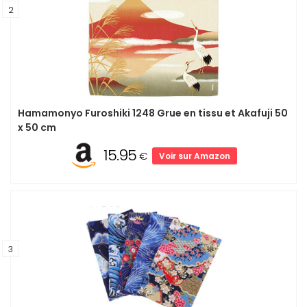
2
Hamamonyo Furoshiki 1248 Grue en tissu et Akafuji 50
x 50 cm
15.95
€
Voir sur Amazon
3