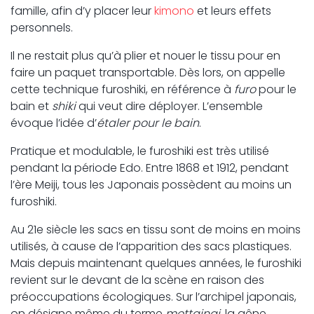
famille, afin d’y placer leur
kimono
et leurs effets
personnels.
Il ne restait plus qu’à plier et nouer le tissu pour en
faire un paquet transportable. Dès lors, on appelle
cette technique furoshiki, en référence à
furo
pour le
bain et
shiki
qui veut dire déployer. L’ensemble
évoque l’idée d’
étaler pour le bain
.
Pratique et modulable, le furoshiki est très utilisé
pendant la période Edo. Entre 1868 et 1912, pendant
l’ère Meiji, tous les Japonais possèdent au moins un
furoshiki.
Au 21e siècle les sacs en tissu sont de moins en moins
utilisés, à cause de l’apparition des sacs plastiques.
Mais depuis maintenant quelques années, le furoshiki
revient sur le devant de la scène en raison des
préoccupations écologiques. Sur l’archipel japonais,
on désigne même du terme
mottainai
, la gêne